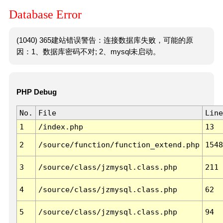
Database Error
(1040) 365建站错误警告：连接数据库失败，可能的原
因：1、数据库密码不对; 2、mysql未启动。
PHP Debug
No.
File
Line
1
/index.php
13
2
/source/function/function_extend.php
1548
3
/source/class/jzmysql.class.php
211
4
/source/class/jzmysql.class.php
62
5
/source/class/jzmysql.class.php
94