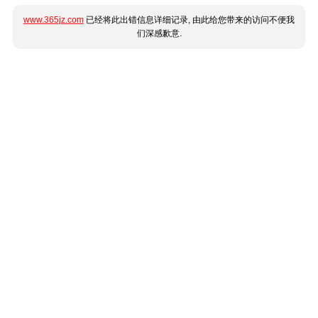
www.365jz.com
已经将此出错信息详细记录, 由此给您带来的访问不便我
们深感歉意.