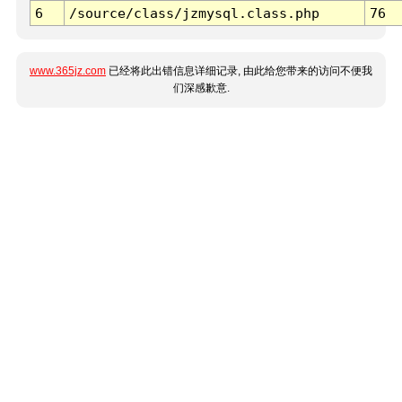
6
/source/class/jzmysql.class.php
76
www.365jz.com
已经将此出错信息详细记录, 由此给您带来的访问不便我
们深感歉意.