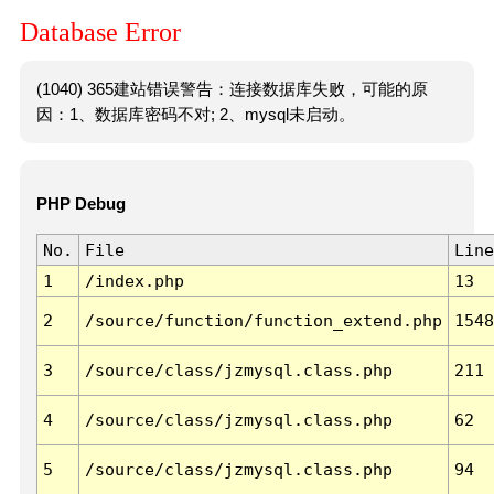
Database Error
(1040) 365建站错误警告：连接数据库失败，可能的原
因：1、数据库密码不对; 2、mysql未启动。
PHP Debug
No.
File
Line
1
/index.php
13
2
/source/function/function_extend.php
1548
3
/source/class/jzmysql.class.php
211
4
/source/class/jzmysql.class.php
62
5
/source/class/jzmysql.class.php
94