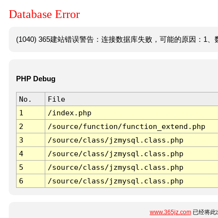
Database Error
(1040) 365建站错误警告：连接数据库失败，可能的原因：1、数
PHP Debug
No.
File
1
/index.php
2
/source/function/function_extend.php
3
/source/class/jzmysql.class.php
4
/source/class/jzmysql.class.php
5
/source/class/jzmysql.class.php
6
/source/class/jzmysql.class.php
www.365jz.com
已经将此