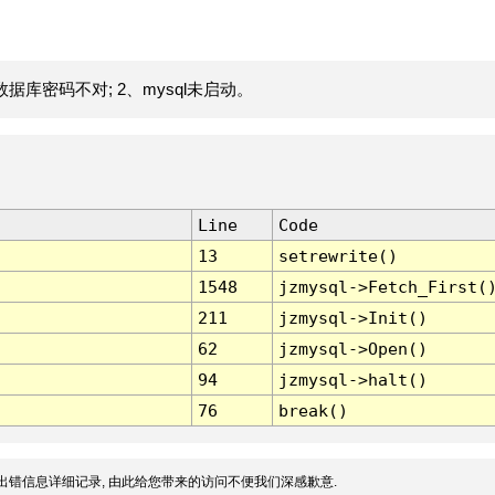
据库密码不对; 2、mysql未启动。
Line
Code
13
setrewrite()
1548
jzmysql->Fetch_First(
211
jzmysql->Init()
62
jzmysql->Open()
94
jzmysql->halt()
76
break()
出错信息详细记录, 由此给您带来的访问不便我们深感歉意.