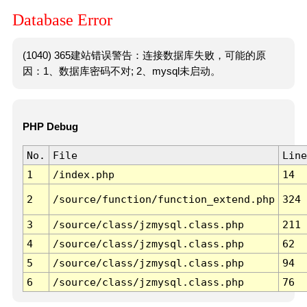
Database Error
(1040) 365建站错误警告：连接数据库失败，可能的原
因：1、数据库密码不对; 2、mysql未启动。
PHP Debug
No.
File
Line
1
/index.php
14
2
/source/function/function_extend.php
324
3
/source/class/jzmysql.class.php
211
4
/source/class/jzmysql.class.php
62
5
/source/class/jzmysql.class.php
94
6
/source/class/jzmysql.class.php
76