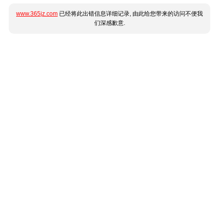
www.365jz.com
已经将此出错信息详细记录, 由此给您带来的访问不便我
们深感歉意.