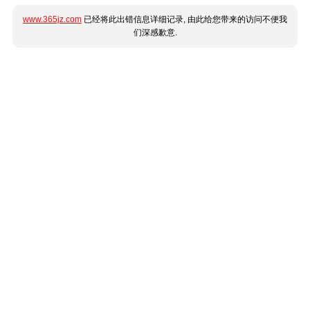
www.365jz.com
已经将此出错信息详细记录, 由此给您带来的访问不便我
们深感歉意.