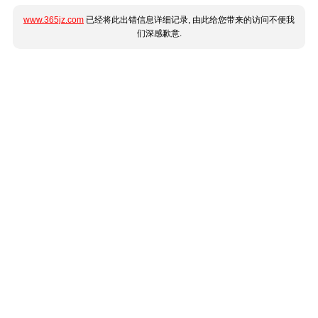
www.365jz.com
已经将此出错信息详细记录, 由此给您带来的访问不便我
们深感歉意.