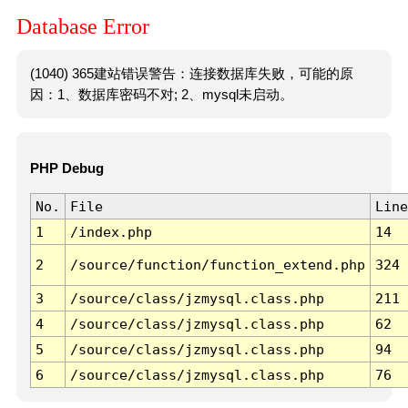
Database Error
(1040) 365建站错误警告：连接数据库失败，可能的原
因：1、数据库密码不对; 2、mysql未启动。
PHP Debug
No.
File
Line
1
/index.php
14
2
/source/function/function_extend.php
324
3
/source/class/jzmysql.class.php
211
4
/source/class/jzmysql.class.php
62
5
/source/class/jzmysql.class.php
94
6
/source/class/jzmysql.class.php
76