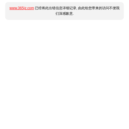
www.365jz.com
已经将此出错信息详细记录, 由此给您带来的访问不便我
们深感歉意.