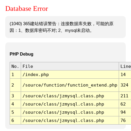
Database Error
(1040) 365建站错误警告：连接数据库失败，可能的原
因：1、数据库密码不对; 2、mysql未启动。
PHP Debug
No.
File
Line
1
/index.php
14
2
/source/function/function_extend.php
324
3
/source/class/jzmysql.class.php
211
4
/source/class/jzmysql.class.php
62
5
/source/class/jzmysql.class.php
94
6
/source/class/jzmysql.class.php
76