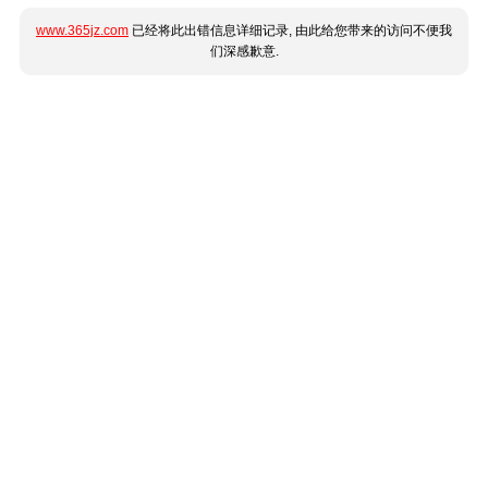
www.365jz.com
已经将此出错信息详细记录, 由此给您带来的访问不便我
们深感歉意.