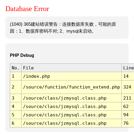
Database Error
(1040) 365建站错误警告：连接数据库失败，可能的原
因：1、数据库密码不对; 2、mysql未启动。
PHP Debug
No.
File
Line
1
/index.php
14
2
/source/function/function_extend.php
324
3
/source/class/jzmysql.class.php
211
4
/source/class/jzmysql.class.php
62
5
/source/class/jzmysql.class.php
94
6
/source/class/jzmysql.class.php
76