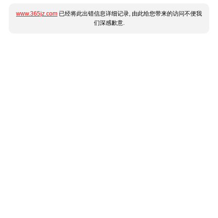
www.365jz.com
已经将此出错信息详细记录, 由此给您带来的访问不便我
们深感歉意.