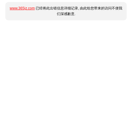
www.365jz.com
已经将此出错信息详细记录, 由此给您带来的访问不便我
们深感歉意.