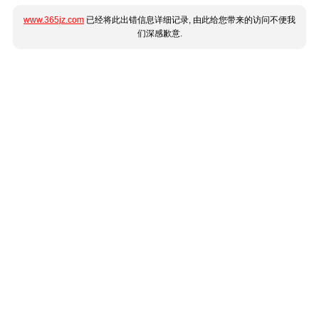
www.365jz.com
已经将此出错信息详细记录, 由此给您带来的访问不便我
们深感歉意.