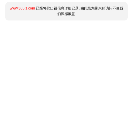
www.365jz.com
已经将此出错信息详细记录, 由此给您带来的访问不便我
们深感歉意.