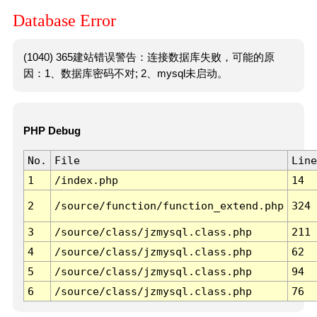
Database Error
(1040) 365建站错误警告：连接数据库失败，可能的原
因：1、数据库密码不对; 2、mysql未启动。
PHP Debug
No.
File
Line
1
/index.php
14
2
/source/function/function_extend.php
324
3
/source/class/jzmysql.class.php
211
4
/source/class/jzmysql.class.php
62
5
/source/class/jzmysql.class.php
94
6
/source/class/jzmysql.class.php
76